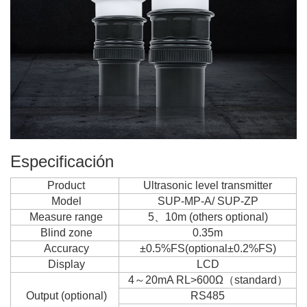
Especificación
Product
Ultrasonic level transmitter
Model
SUP-MP-A/ SUP-ZP
Measure range
5、10m (others optional)
Blind zone
0.35m
Accuracy
±0.5%FS(optional±0.2%FS)
Display
LCD
4～20mA RL>600Ω（standard）
Output (optional)
RS485