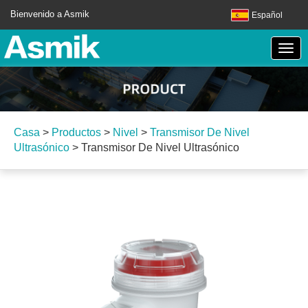
Bienvenido a Asmik
Español
Casa
>
Productos
>
Nivel
>
Transmisor De Nivel
Ultrasónico
>
Transmisor De Nivel Ultrasónico