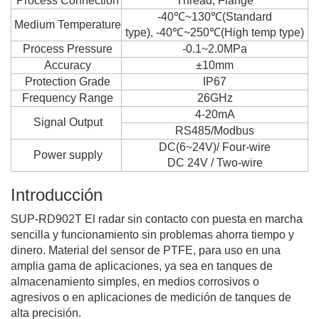
Process Connection
Thread, Flange
-40℃~130℃(Standard
Medium Temperature
type), -40℃~250℃(High temp type)
Process Pressure
-0.1~2.0MPa
Accuracy
±10mm
Protection Grade
IP67
Frequency Range
26GHz
4-20mA
Signal Output
RS485/Modbus
DC(6~24V)/ Four-wire
Power supply
DC 24V / Two-wire
Introducción
SUP-RD902T El radar sin contacto con puesta en marcha
sencilla y funcionamiento sin problemas ahorra tiempo y
dinero. Material del sensor de PTFE, para uso en una
amplia gama de aplicaciones, ya sea en tanques de
almacenamiento simples, en medios corrosivos o
agresivos o en aplicaciones de medición de tanques de
alta precisión.