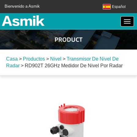
Bienvenido a Asmik
Español
Casa
>
Productos
>
Nivel
>
Transmisor De Nivel De
Radar
>
RD902T 26GHz Medidor De Nivel Por Radar