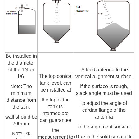
Be installed in
the diameter
of the 1/4 or
A feed antenna to the
The top conical
1/6.
vertical alignment surface.
tank level, can
Note: The
If the surface is rough,
be installed at
minimum
stack angle must be used
the top of the
distance from
to adjust the angle of
tank is
the tank
cardan flange of the
intermediate,
wall should be
antenna
can guarantee
200mm.
to the alignment surface.
the
Note: ①
(Due to the solid surface tilt
measurement to