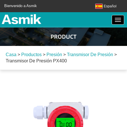
Bienvenido a Asmik
Español
Casa
>
Productos
>
Presión
>
Transmisor De Presión
>
Transmisor De Presión PX400