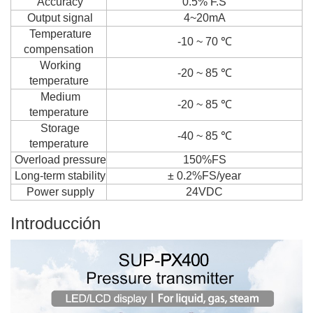
Accuracy
0.5% F.S
Output signal
4~20mA
Temperature
-10 ~ 70 ℃
compensation
Working
-20 ~ 85 ℃
temperature
Medium
-20 ~ 85 ℃
temperature
Storage
-40 ~ 85 ℃
temperature
Overload pressure
150%FS
Long-term stability
± 0.2%FS/year
Power supply
24VDC
Introducción