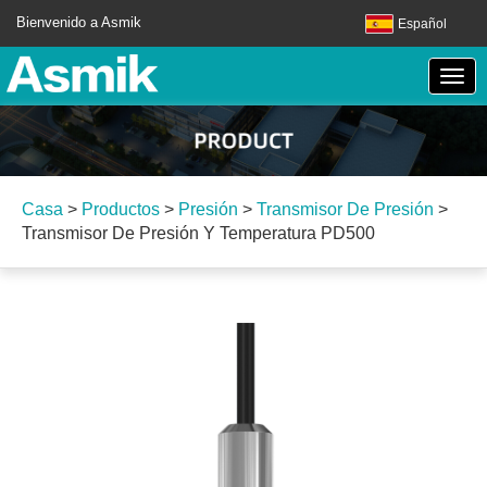
Bienvenido a Asmik
Español
Casa
>
Productos
>
Presión
>
Transmisor De Presión
>
Transmisor De Presión Y Temperatura PD500