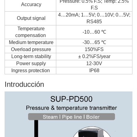
Pressure: 0.5% F.S; Temp: 2.5%
Accuracy
F.S
4…20mA; 1…5V; 0…10V; 0…5V;
Output signal
RS485
Temperature
-10…60 ℃
compensation
Medium temperature
-30…65 ℃
Overload pressure
150%FS
Long-term stability
± 0.2%FS/year
Power supply
12-30V
Ingress protection
IP68
Introducción