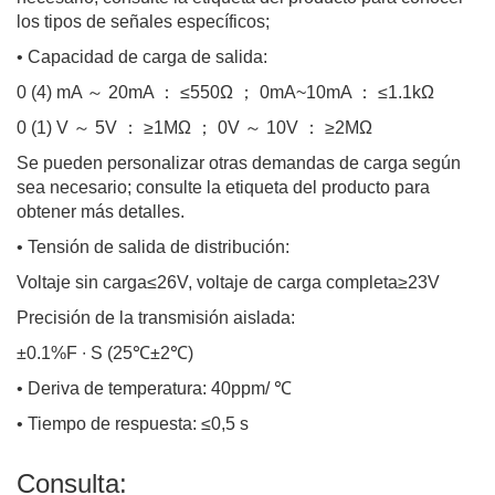
los tipos de señales específicos;
• Capacidad de carga de salida:
0 (4) mA ～ 20mA ： ≤550Ω ； 0mA~10mA ： ≤1.1kΩ
0 (1) V ～ 5V ： ≥1MΩ ； 0V ～ 10V ： ≥2MΩ
Se pueden personalizar otras demandas de carga según
sea necesario; consulte la etiqueta del producto para
obtener más detalles.
• Tensión de salida de distribución:
Voltaje sin carga≤26V, voltaje de carga completa≥23V
Precisión de la transmisión aislada:
±0.1%F ∙ S (25℃±2℃)
• Deriva de temperatura: 40ppm/ ℃
• Tiempo de respuesta: ≤0,5 s
Consulta: