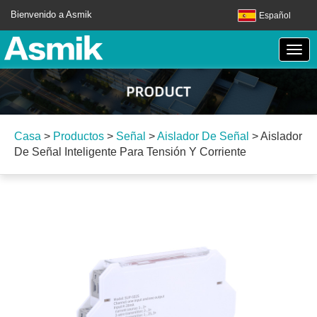
Bienvenido a Asmik
Español
Casa
>
Productos
>
Señal
>
Aislador De Señal
>
Aislador
De Señal Inteligente Para Tensión Y Corriente